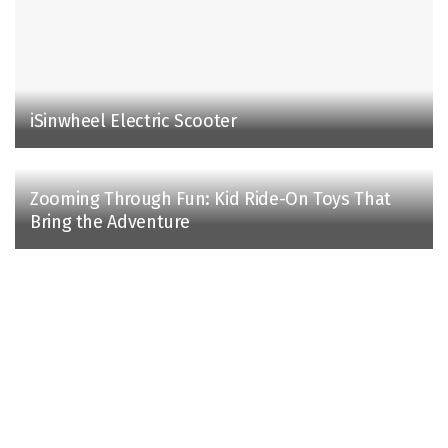
iSinwheel Electric Scooter
Zooming Through Fun: Kid Ride-On Toys That
Bring the Adventure