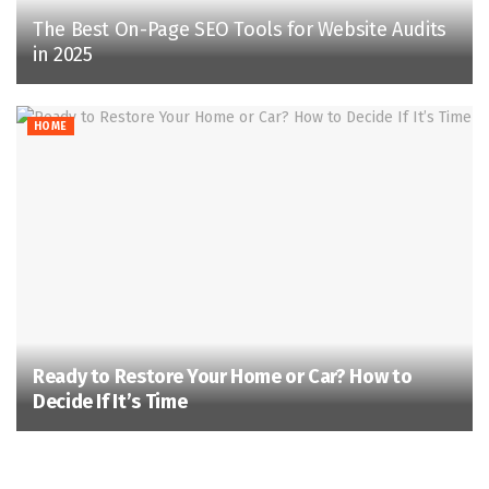
The Best On-Page SEO Tools for Website Audits
in 2025
HOME
Ready to Restore Your Home or Car? How to
Decide If It’s Time