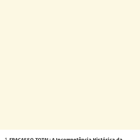
1.
FRACASSO TOTAL: A Incompetência Histórica da