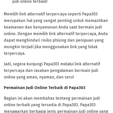
judi online terbaik!
Memilih link alternatif terpercaya seperti Papa303
merupakan hal yang sangat penting untuk memastikan
keamanan dan kenyamanan Anda saat bermain judi
online. Dengan memilih link alternatif terpercaya, Anda
dapat menghindari risiko phising dan penipuan yang
mungkin terjadi jika menggunakan link yang tidak
terpercaya.
Jadi, segera kunjungi Papa303 melalui link alternatif
terpercaya dan rasakan pengalaman bermain judi
online yang aman, nyaman, dan seru!
Permainan Judi Online Terbaik di Papa303
Bagian ini akan membahas tentang permainan judi
online terbaik yang tersedia di Papa303. Papa303
menawarkan berbagai jenis permainan judi online yang