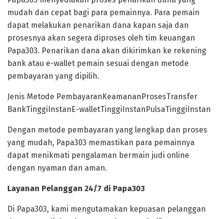
mudah dan cepat bagi para pemainnya. Para pemain
dapat melakukan penarikan dana kapan saja dan
prosesnya akan segera diproses oleh tim keuangan
Papa303. Penarikan dana akan dikirimkan ke rekening
bank atau e-wallet pemain sesuai dengan metode
pembayaran yang dipilih.
Jenis Metode PembayaranKeamananProsesTransfer
BankTinggiInstanE-walletTinggiInstanPulsaTinggiInstan
Dengan metode pembayaran yang lengkap dan proses
yang mudah, Papa303 memastikan para pemainnya
dapat menikmati pengalaman bermain judi online
dengan nyaman dan aman.
Layanan Pelanggan 24/7 di Papa303
Di Papa303, kami mengutamakan kepuasan pelanggan