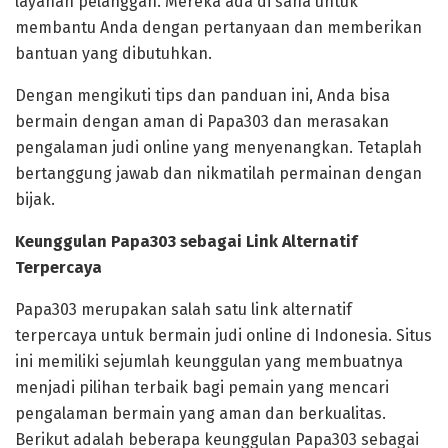
layanan pelanggan. Mereka ada di sana untuk
membantu Anda dengan pertanyaan dan memberikan
bantuan yang dibutuhkan.
Dengan mengikuti tips dan panduan ini, Anda bisa
bermain dengan aman di Papa303 dan merasakan
pengalaman judi online yang menyenangkan. Tetaplah
bertanggung jawab dan nikmatilah permainan dengan
bijak.
Keunggulan Papa303 sebagai Link Alternatif
Terpercaya
Papa303 merupakan salah satu link alternatif
terpercaya untuk bermain judi online di Indonesia. Situs
ini memiliki sejumlah keunggulan yang membuatnya
menjadi pilihan terbaik bagi pemain yang mencari
pengalaman bermain yang aman dan berkualitas.
Berikut adalah beberapa keunggulan Papa303 sebagai