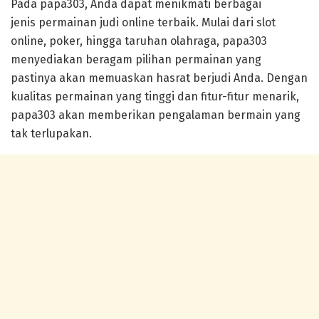
Pada papa303, Anda dapat menikmati berbagai
jenis permainan judi online terbaik. Mulai dari slot
online, poker, hingga taruhan olahraga, papa303
menyediakan beragam pilihan permainan yang
pastinya akan memuaskan hasrat berjudi Anda. Dengan
kualitas permainan yang tinggi dan fitur-fitur menarik,
papa303 akan memberikan pengalaman bermain yang
tak terlupakan.