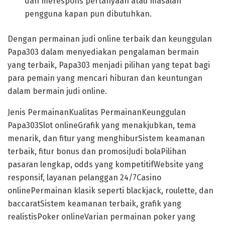
dan merespons pertanyaan atau masalah
pengguna kapan pun dibutuhkan.
Dengan permainan judi online terbaik dan keunggulan
Papa303 dalam menyediakan pengalaman bermain
yang terbaik, Papa303 menjadi pilihan yang tepat bagi
para pemain yang mencari hiburan dan keuntungan
dalam bermain judi online.
Jenis PermainanKualitas PermainanKeunggulan
Papa303Slot onlineGrafik yang menakjubkan, tema
menarik, dan fitur yang menghiburSistem keamanan
terbaik, fitur bonus dan promosiJudi bolaPilihan
pasaran lengkap, odds yang kompetitifWebsite yang
responsif, layanan pelanggan 24/7Casino
onlinePermainan klasik seperti blackjack, roulette, dan
baccaratSistem keamanan terbaik, grafik yang
realistisPoker onlineVarian permainan poker yang