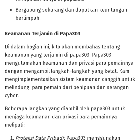
Bergabung sekarang dan dapatkan keuntungan
berlimpah!
Keamanan Terjamin di Papa303
Di dalam bagian ini, kita akan membahas tentang
keamanan yang terjamin di papa303. Papa303
mengutamakan keamanan dan privasi para pemainnya
dengan mengambil langkah-langkah yang ketat. Kami
mengimplementasikan sistem keamanan canggih untuk
melindungi para pemain dari penipuan dan serangan
cyber.
Beberapa langkah yang diambil oleh papa303 untuk
menjaga keamanan dan privasi para pemainnya
meliputi:
Proteksi Data Pribadi:
Papa303 menggunakan