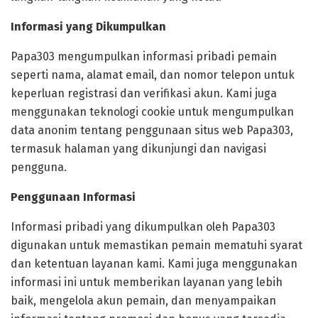
Informasi yang Dikumpulkan
Papa303 mengumpulkan informasi pribadi pemain
seperti nama, alamat email, dan nomor telepon untuk
keperluan registrasi dan verifikasi akun. Kami juga
menggunakan teknologi cookie untuk mengumpulkan
data anonim tentang penggunaan situs web Papa303,
termasuk halaman yang dikunjungi dan navigasi
pengguna.
Penggunaan Informasi
Informasi pribadi yang dikumpulkan oleh Papa303
digunakan untuk memastikan pemain mematuhi syarat
dan ketentuan layanan kami. Kami juga menggunakan
informasi ini untuk memberikan layanan yang lebih
baik, mengelola akun pemain, dan menyampaikan