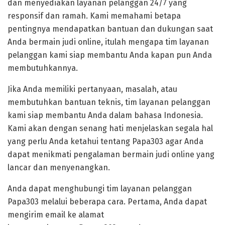
dan menyediakan layanan pelanggan 24/7 yang
responsif dan ramah. Kami memahami betapa
pentingnya mendapatkan bantuan dan dukungan saat
Anda bermain judi online, itulah mengapa tim layanan
pelanggan kami siap membantu Anda kapan pun Anda
membutuhkannya.
Jika Anda memiliki pertanyaan, masalah, atau
membutuhkan bantuan teknis, tim layanan pelanggan
kami siap membantu Anda dalam bahasa Indonesia.
Kami akan dengan senang hati menjelaskan segala hal
yang perlu Anda ketahui tentang Papa303 agar Anda
dapat menikmati pengalaman bermain judi online yang
lancar dan menyenangkan.
Anda dapat menghubungi tim layanan pelanggan
Papa303 melalui beberapa cara. Pertama, Anda dapat
mengirim email ke alamat