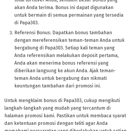
akan Anda terima. Bonus ini dapat digunakan
untuk bermain di semua permainan yang tersedia
di Papa303.
Referensi Bonus: Dapatkan bonus tambahan
dengan mereferensikan teman-teman Anda untuk
bergabung di Papa303. Setiap kali teman yang
Anda referensikan melakukan deposit pertama,
Anda akan menerima bonus referensi yang
diberikan langsung ke akun Anda. Ajak teman-
teman Anda untuk bergabung dan nikmati
keuntungan tambahan dari promosi ini.
Untuk mengklaim bonus di Papa303, cukup mengikuti
langkah-langkah yang mudah yang tercantum di
halaman promosi kami. Pastikan untuk membaca syarat
dan ketentuan promosi dengan teliti agar Anda
memahami persyaratan yang diberlakukan untuk setiap