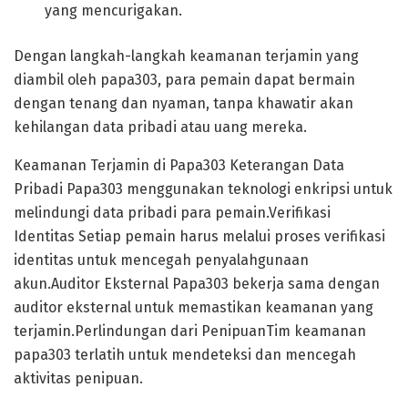
yang mencurigakan.
Dengan langkah-langkah keamanan terjamin yang
diambil oleh papa303, para pemain dapat bermain
dengan tenang dan nyaman, tanpa khawatir akan
kehilangan data pribadi atau uang mereka.
Keamanan Terjamin di Papa303 Keterangan Data
Pribadi Papa303 menggunakan teknologi enkripsi untuk
melindungi data pribadi para pemain.Verifikasi
Identitas Setiap pemain harus melalui proses verifikasi
identitas untuk mencegah penyalahgunaan
akun.Auditor Eksternal Papa303 bekerja sama dengan
auditor eksternal untuk memastikan keamanan yang
terjamin.Perlindungan dari PenipuanTim keamanan
papa303 terlatih untuk mendeteksi dan mencegah
aktivitas penipuan.