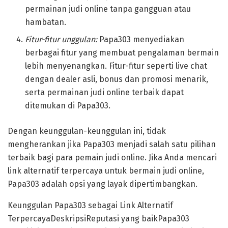
permainan judi online tanpa gangguan atau
hambatan.
Fitur-fitur unggulan:
Papa303 menyediakan
berbagai fitur yang membuat pengalaman bermain
lebih menyenangkan. Fitur-fitur seperti live chat
dengan dealer asli, bonus dan promosi menarik,
serta permainan judi online terbaik dapat
ditemukan di Papa303.
Dengan keunggulan-keunggulan ini, tidak
mengherankan jika Papa303 menjadi salah satu pilihan
terbaik bagi para pemain judi online. Jika Anda mencari
link alternatif terpercaya untuk bermain judi online,
Papa303 adalah opsi yang layak dipertimbangkan.
Keunggulan Papa303 sebagai Link Alternatif
TerpercayaDeskripsiReputasi yang baikPapa303