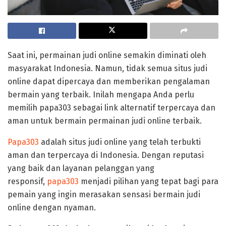
Saat ini, permainan judi online semakin diminati oleh
masyarakat Indonesia. Namun, tidak semua situs judi
online dapat dipercaya dan memberikan pengalaman
bermain yang terbaik. Inilah mengapa Anda perlu
memilih papa303 sebagai link alternatif terpercaya dan
aman untuk bermain permainan judi online terbaik.
Papa303
adalah situs judi online yang telah terbukti
aman dan terpercaya di Indonesia. Dengan reputasi
yang baik dan layanan pelanggan yang
responsif,
papa303
menjadi pilihan yang tepat bagi para
pemain yang ingin merasakan sensasi bermain judi
online dengan nyaman.