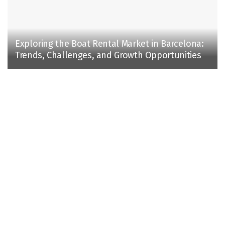
Exploring the Boat Rental Market in Barcelona:
Trends, Challenges, and Growth Opportunities