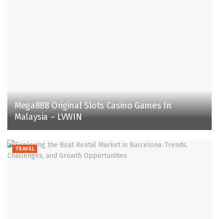
Mega888 Original Slots Casino Games In
Malaysia – LVWIN
TRAVEL