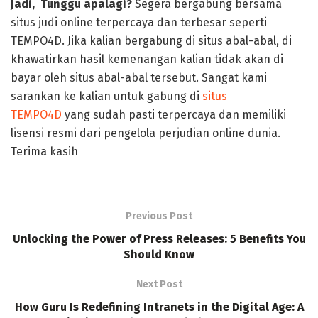
Jadi, Tunggu apalagi?
Segera bergabung bersama
situs judi online terpercaya dan terbesar seperti
TEMPO4D. Jika kalian bergabung di situs abal-abal, di
khawatirkan hasil kemenangan kalian tidak akan di
bayar oleh situs abal-abal tersebut. Sangat kami
sarankan ke kalian untuk gabung di
situs
TEMPO4D
yang sudah pasti terpercaya dan memiliki
lisensi resmi dari pengelola perjudian online dunia.
Terima kasih
Previous Post
Unlocking the Power of Press Releases: 5 Benefits You
Should Know
Next Post
How Guru Is Redefining Intranets in the Digital Age: A