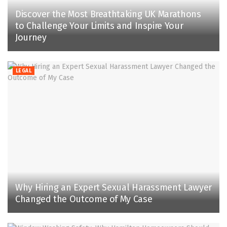
Discover the Most Breathtaking UK Marathons
to Challenge Your Limits and Inspire Your
Journey
LEGAL
Why Hiring an Expert Sexual Harassment Lawyer
Changed the Outcome of My Case