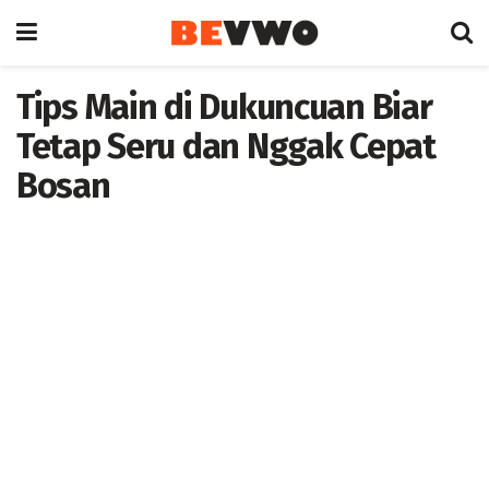
Tips Main di Dukuncuan Biar
Tetap Seru dan Nggak Cepat
Bosan