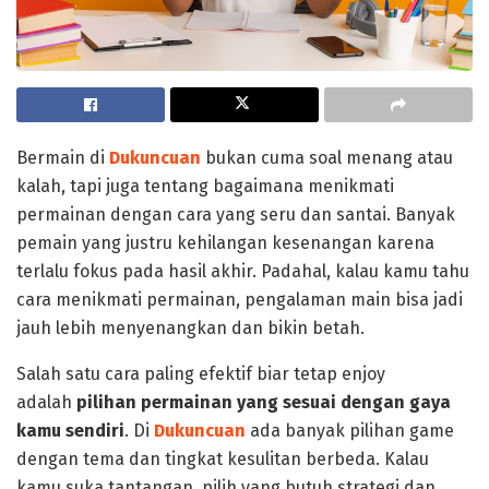
Bermain di
Dukuncuan
bukan cuma soal menang atau
kalah, tapi juga tentang bagaimana menikmati
permainan dengan cara yang seru dan santai. Banyak
pemain yang justru kehilangan kesenangan karena
terlalu fokus pada hasil akhir. Padahal, kalau kamu tahu
cara menikmati permainan, pengalaman main bisa jadi
jauh lebih menyenangkan dan bikin betah.
Salah satu cara paling efektif biar tetap enjoy
adalah
pilihan permainan yang sesuai dengan gaya
kamu sendiri
. Di
Dukuncuan
ada banyak pilihan game
dengan tema dan tingkat kesulitan berbeda. Kalau
kamu suka tantangan, pilih yang butuh strategi dan