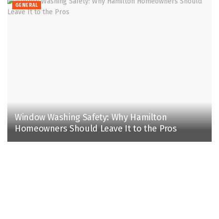
GENERAL
Window Washing Safety: Why Hamilton
Homeowners Should Leave It to the Pros