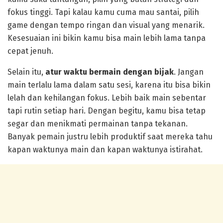
fokus tinggi. Tapi kalau kamu cuma mau santai, pilih
game dengan tempo ringan dan visual yang menarik.
Kesesuaian ini bikin kamu bisa main lebih lama tanpa
cepat jenuh.
Selain itu,
atur waktu bermain dengan bijak
. Jangan
main terlalu lama dalam satu sesi, karena itu bisa bikin
lelah dan kehilangan fokus. Lebih baik main sebentar
tapi rutin setiap hari. Dengan begitu, kamu bisa tetap
segar dan menikmati permainan tanpa tekanan.
Banyak pemain justru lebih produktif saat mereka tahu
kapan waktunya main dan kapan waktunya istirahat.