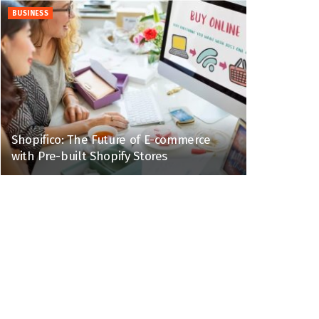
BUSINESS
Shopifico: The Future of E-commerce
with Pre-built Shopify Stores