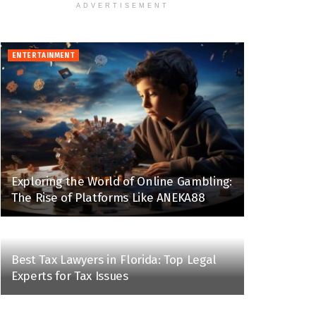
ADVERTISEMENT
ENTERTAINMENT
Exploring the World of Online Gambling:
The Rise of Platforms Like ANEKA88
Best Tax Lawyers in Florida: Top Legal
Experts for Tax Issues