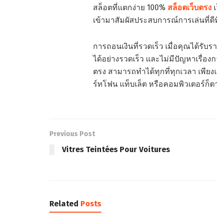
สล็อตที่แตกง่าย 100%
สล็อตเว็บตรง
เ
เข้ามาสัมผัสประสบการณ์การเล่นที่ดีที่
การถอนเงินที่รวดเร็ว เมื่อคุณได้ร
ได้อย่างรวดเร็ว และไม่มีปัญหาเรื่
ตรง สามารถทำได้ทุกที่ทุกเวลา เพียงแ
ร์ทโฟน แท็บเล็ต หรือคอมพิวเตอร์ก็ต
Previous Post
Vitres Teintées Pour Voitures
Related
Posts