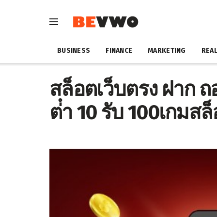
BUSINESS
FINANCE
MARKETING
REAL
สล็อตเว็บตรง ฝาก ถอน
ต่ํา 10 รับ 100เกมสล