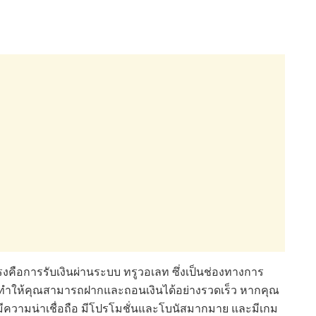
ตรงคือการรับเงินผ่านระบบ ทรูวอเลท ซึ่งเป็นช่องทางการ
ทำให้คุณสามารถฝากและถอนเงินได้อย่างรวดเร็ว หากคุณ
มีความน่าเชื่อถือ มีโปรโมชั่นและโบนัสมากมาย และมีเกม