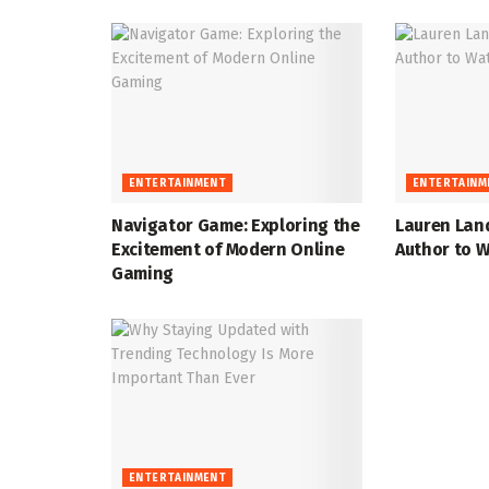
ENTERTAINMENT
ENTERTAINM
Navigator Game: Exploring the
Lauren Lan
Excitement of Modern Online
Author to W
Gaming
ENTERTAINMENT