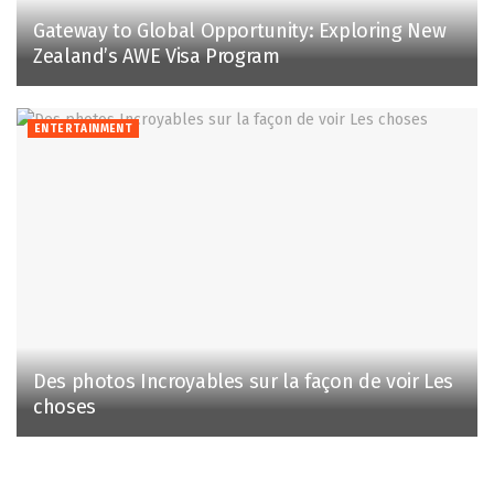
Gateway to Global Opportunity: Exploring New
Zealand’s AWE Visa Program
ENTERTAINMENT
Des photos Incroyables sur la façon de voir Les
choses