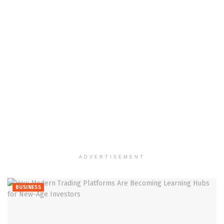
ADVERTISEMENT
BUSINESS