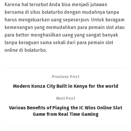
Karena hal tersebut Anda bisa menjadi jutawan
bersama di situs bolaturbo dengan mudahnya tanpa
harus mengeluarkan uang sepeserpun. Untuk beragam
kemenangan yang memudahkan para pemain slot atau
para bettor menghasilkan uang yang sangat banyak
tanpa keraguan sama sekali dari para pemain slot
online di bolaturbo.
Previous Post
Modern Konza City Built in Kenya for the world
Next Post
Various Benefits of Playing the IC Wins Online Slot
Game from Real Time Gaming