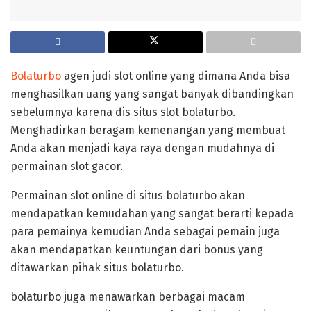
Bolaturbo
agen judi slot online yang dimana Anda bisa
menghasilkan uang yang sangat banyak dibandingkan
sebelumnya karena dis situs slot bolaturbo.
Menghadirkan beragam kemenangan yang membuat
Anda akan menjadi kaya raya dengan mudahnya di
permainan slot gacor.
Permainan slot online di situs bolaturbo akan
mendapatkan kemudahan yang sangat berarti kepada
para pemainya kemudian Anda sebagai pemain juga
akan mendapatkan keuntungan dari bonus yang
ditawarkan pihak situs bolaturbo.
bolaturbo juga menawarkan berbagai macam