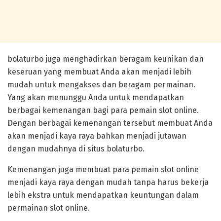
bolaturbo juga menghadirkan beragam keunikan dan
keseruan yang membuat Anda akan menjadi lebih
mudah untuk mengakses dan beragam permainan.
Yang akan menunggu Anda untuk mendapatkan
berbagai kemenangan bagi para pemain slot online.
Dengan berbagai kemenangan tersebut membuat Anda
akan menjadi kaya raya bahkan menjadi jutawan
dengan mudahnya di situs bolaturbo.
Kemenangan juga membuat para pemain slot online
menjadi kaya raya dengan mudah tanpa harus bekerja
lebih ekstra untuk mendapatkan keuntungan dalam
permainan slot online.