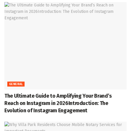
GENERAL
The Ultimate Guide to Amplifying Your Brand’s
Reach on Instagram in 2026Introduction: The
Evolution of Instagram Engagement