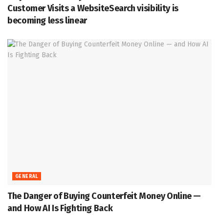
Customer Visits a WebsiteSearch visibility is
becoming less linear
GENERAL
The Danger of Buying Counterfeit Money Online —
and How AI Is Fighting Back