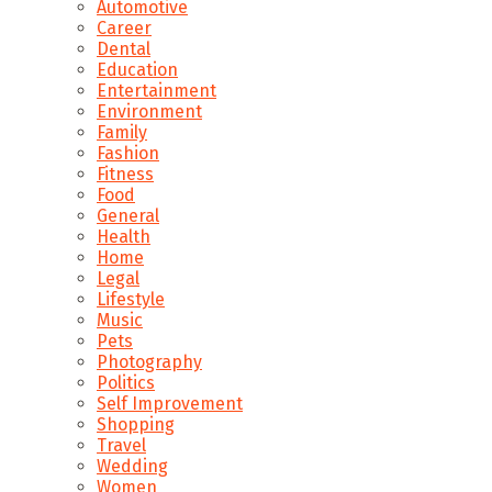
Automotive
Career
Dental
Education
Entertainment
Environment
Family
Fashion
Fitness
Food
General
Health
Home
Legal
Lifestyle
Music
Pets
Photography
Politics
Self Improvement
Shopping
Travel
Wedding
Women