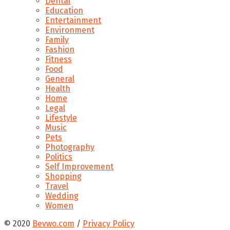
Dental
Education
Entertainment
Environment
Family
Fashion
Fitness
Food
General
Health
Home
Legal
Lifestyle
Music
Pets
Photography
Politics
Self Improvement
Shopping
Travel
Wedding
Women
© 2020
Bevwo.com
/
Privacy Policy