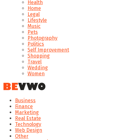
Health
Home
Legal
Lifestyle
Music
Pets
Photography
Politics
Self Improvement
Shopping
Travel
Wedding
Women
Business
Finance
Marketing
Real Estate
Technology
Web Design
Other