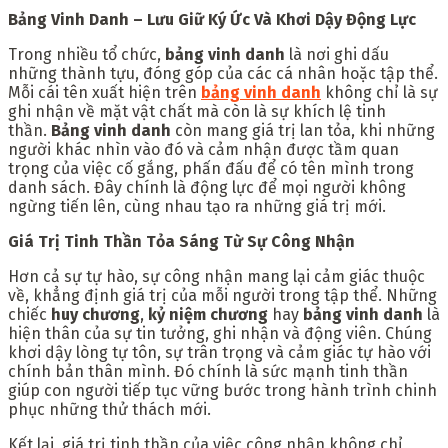
Bảng Vinh Danh – Lưu Giữ Ký Ức Và Khơi Dậy Động Lực
Trong nhiều tổ chức,
bảng vinh danh
là nơi ghi dấu
những thành tựu, đóng góp của các cá nhân hoặc tập thể.
Mỗi cái tên xuất hiện trên
bảng vinh danh
không chỉ là sự
ghi nhận về mặt vật chất mà còn là sự khích lệ tinh
thần.
Bảng vinh danh
còn mang giá trị lan tỏa, khi những
người khác nhìn vào đó và cảm nhận được tầm quan
trọng của việc cố gắng, phấn đấu để có tên mình trong
danh sách. Đây chính là động lực để mọi người không
ngừng tiến lên, cùng nhau tạo ra những giá trị mới.
Giá Trị Tinh Thần Tỏa Sáng Từ Sự Công Nhận
Hơn cả sự tự hào, sự công nhận mang lại cảm giác thuộc
về, khẳng định giá trị của mỗi người trong tập thể. Những
chiếc
huy chương
,
kỷ niệm chương
hay
bảng vinh danh
là
hiện thân của sự tin tưởng, ghi nhận và động viên. Chúng
khơi dậy lòng tự tôn, sự trân trọng và cảm giác tự hào với
chính bản thân mình. Đó chính là sức mạnh tinh thần
giúp con người tiếp tục vững bước trong hành trình chinh
phục những thử thách mới.
Kết lại, giá trị tinh thần của việc công nhận không chỉ