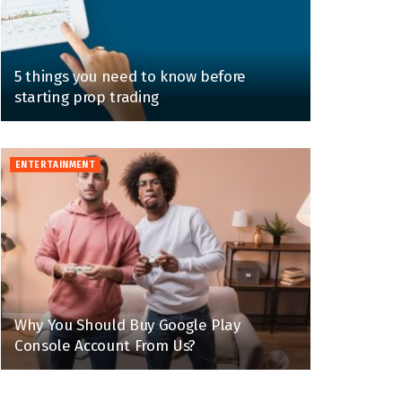
5 things you need to know before
starting prop trading
ENTERTAINMENT
Why You Should Buy Google Play
Console Account From Us?