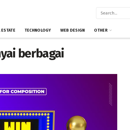
 ESTATE
TECHNOLOGY
WEB DESIGN
OTHER
ai berbagai