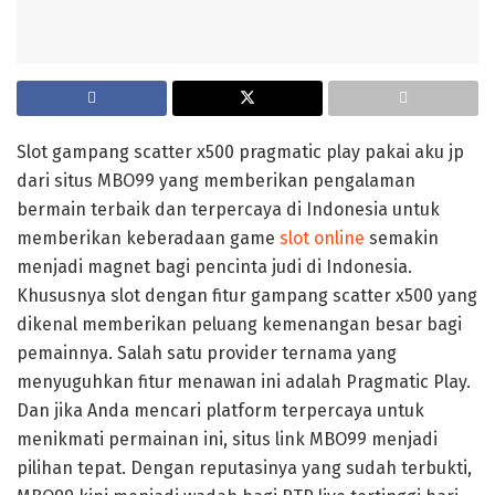
Slot gampang scatter x500 pragmatic play pakai aku jp
dari situs MBO99 yang memberikan pengalaman
bermain terbaik dan terpercaya di Indonesia untuk
memberikan keberadaan game
slot online
semakin
menjadi magnet bagi pencinta judi di Indonesia.
Khususnya slot dengan fitur gampang scatter x500 yang
dikenal memberikan peluang kemenangan besar bagi
pemainnya. Salah satu provider ternama yang
menyuguhkan fitur menawan ini adalah Pragmatic Play.
Dan jika Anda mencari platform terpercaya untuk
menikmati permainan ini, situs link MBO99 menjadi
pilihan tepat. Dengan reputasinya yang sudah terbukti,