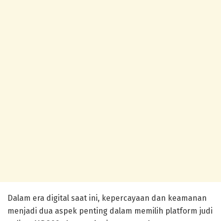
Dalam era digital saat ini, kepercayaan dan keamanan
menjadi dua aspek penting dalam memilih platform judi