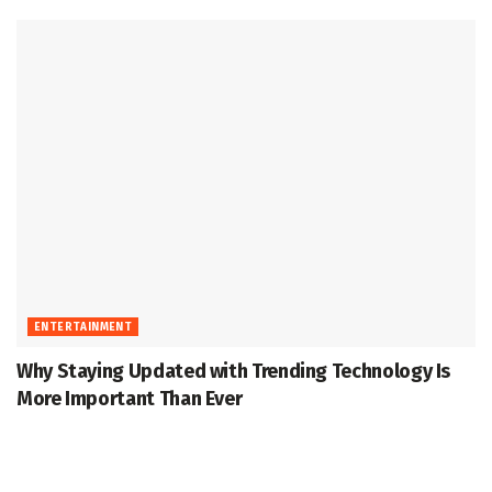
ENTERTAINMENT
Why Staying Updated with Trending Technology Is
More Important Than Ever