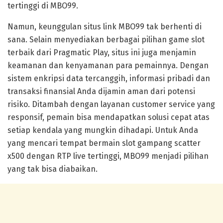
tertinggi di MBO99.
Namun, keunggulan situs link MBO99 tak berhenti di
sana. Selain menyediakan berbagai pilihan game slot
terbaik dari Pragmatic Play, situs ini juga menjamin
keamanan dan kenyamanan para pemainnya. Dengan
sistem enkripsi data tercanggih, informasi pribadi dan
transaksi finansial Anda dijamin aman dari potensi
risiko. Ditambah dengan layanan customer service yang
responsif, pemain bisa mendapatkan solusi cepat atas
setiap kendala yang mungkin dihadapi. Untuk Anda
yang mencari tempat bermain slot gampang scatter
x500 dengan RTP live tertinggi, MBO99 menjadi pilihan
yang tak bisa diabaikan.