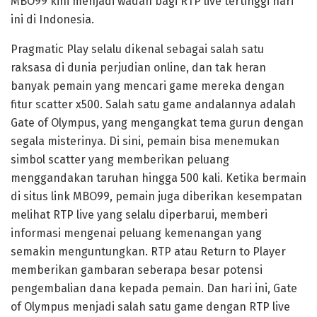
MBO99 kini menjadi wadah bagi RTP live tertinggi hari
ini di Indonesia.
Pragmatic Play selalu dikenal sebagai salah satu
raksasa di dunia perjudian online, dan tak heran
banyak pemain yang mencari game mereka dengan
fitur scatter x500. Salah satu game andalannya adalah
Gate of Olympus, yang mengangkat tema gurun dengan
segala misterinya. Di sini, pemain bisa menemukan
simbol scatter yang memberikan peluang
menggandakan taruhan hingga 500 kali. Ketika bermain
di situs link MBO99, pemain juga diberikan kesempatan
melihat RTP live yang selalu diperbarui, memberi
informasi mengenai peluang kemenangan yang
semakin menguntungkan. RTP atau Return to Player
memberikan gambaran seberapa besar potensi
pengembalian dana kepada pemain. Dan hari ini, Gate
of Olympus menjadi salah satu game dengan RTP live