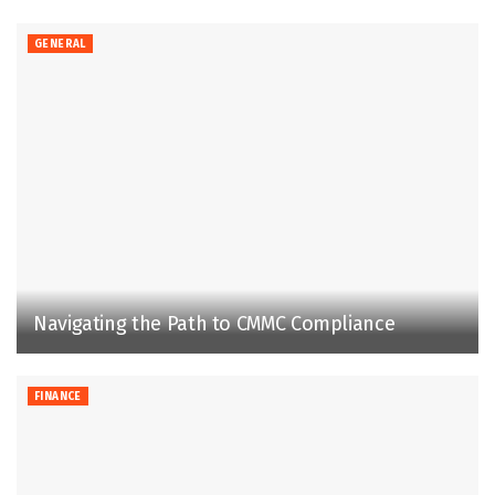
GENERAL
Navigating the Path to CMMC Compliance
FINANCE