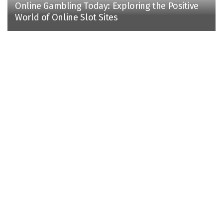
Online Gambling Today: Exploring the Positive
World of Online Slot Sites